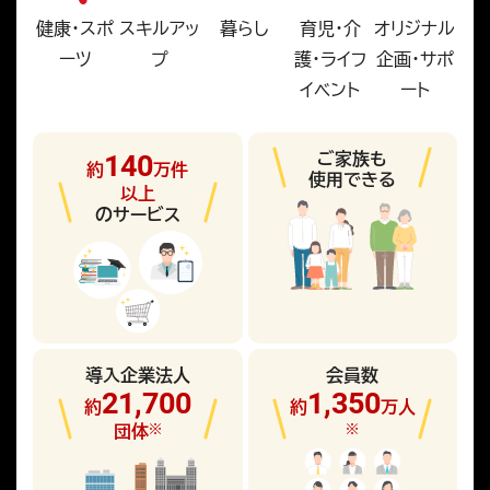
健康・スポ
スキルアッ
暮らし
育児・介
オリジナル
ーツ
プ
護・ライフ
企画・サポ
イベント
ート
140
ご家族も
約
万件
使用できる
以上
のサービス
導入企業法人
会員数
21,700
1,350
約
約
万人
団体
※
※