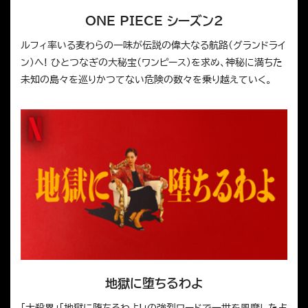
ONE PIECE シーズン2
ルフィ率いる麦わらの一味が伝説の偉大なる航路(グランドライ
ン)へ! ひとつなぎの大秘宝(ワンピース)を求め、神秘に満ちた
未知の島々を巡りかつてない危険の数々を乗り越えていく。
地獄に堕ちるわよ
「大殺界」「地獄に堕ちるわよ!」の強烈ワードで一世を風靡した占