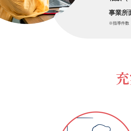
事業所
※指導件数
充