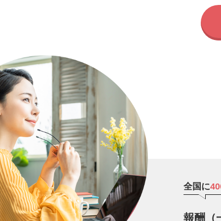
全国に
4
報酬（